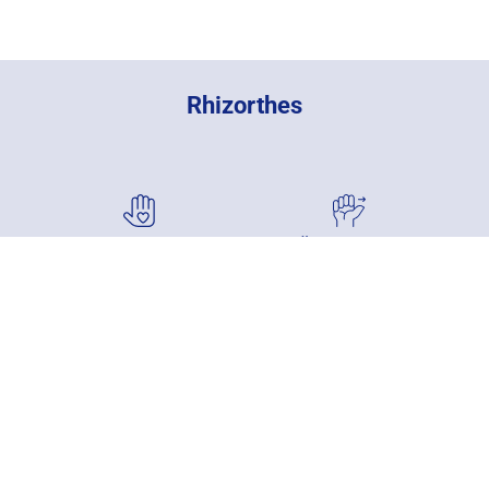
Rhizorthes
Allgemeine
Übungen zur
Informationen
Rhizorthes Orthese
Eine Arthrose des stark
Effektive und gezielte
beanspruchten
Übungen zur
Daumensattelgelenks, das
Schmerzlinderung,
für die Beweglichkeit des
Mobilisierung und Stärkung
Daumens sorgt.
bei Rhizarthrose
Weitere Infos
Zu den Übungen